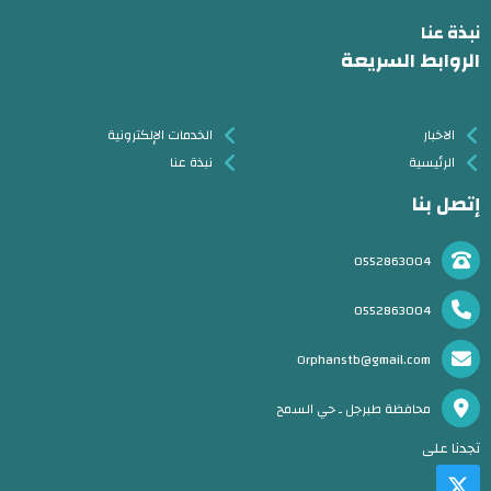
نبذة عنا
الروابط السريعة
الاخبار
الخدمات الإلكترونية
الرئيسية
نبذة عنا
إتصل بنا
0552863004
0552863004
Orphanstb@gmail.com
محافظة طبرجل ـ حي السمح
تجدنا على