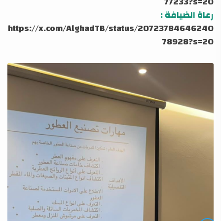
77233?s=20
رعاة الضيافة :
https://x.com/AlghadTB/status/20723784646240
78928?s=20