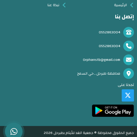
الرئيسية
نبذة عنا
إتصل بنا
0552863004
0552863004
Orphanstb@gmail.com
محافظة طبرجل ـ حي السمح
تجدنا على
جميع الحقوق محفوظة © جمعية الغد للأيتام بطبرجل 2026