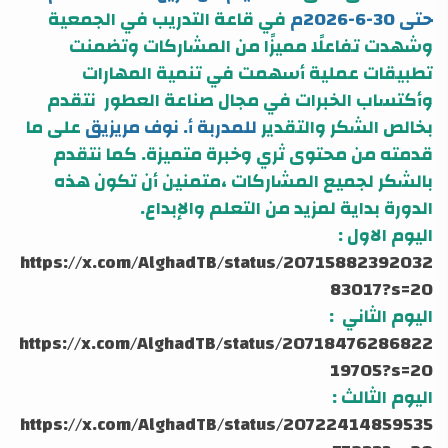
حتى 30-6-2026م
في قاعة التدريب في الجمعية
وشهدت تفاعلًا مميزًا من المشاركات وتضمنت
تطبيقات عملية أسهمت في تنمية المهارات
وأكتساب الخبرات في مجال صناعة العطور نتقدم
بخالص الشكر والتقدير
للمدربة أ. نوف مريزيق
على ما
قدمته من محتوى ثري وخبرة متميزة. كما نتقدم
بالشكر لجميع المشاركات ،متمنين أن تكون هذه
الدورة بداية لمزيد من التعلم والإبداع.
اليوم الاول :
https://x.com/AlghadTB/status/20715882392032
83017?s=20
اليوم الثاني :
https://x.com/AlghadTB/status/20718476286822
19705?s=20
اليوم الثالث :
https://x.com/AlghadTB/status/20722414859535