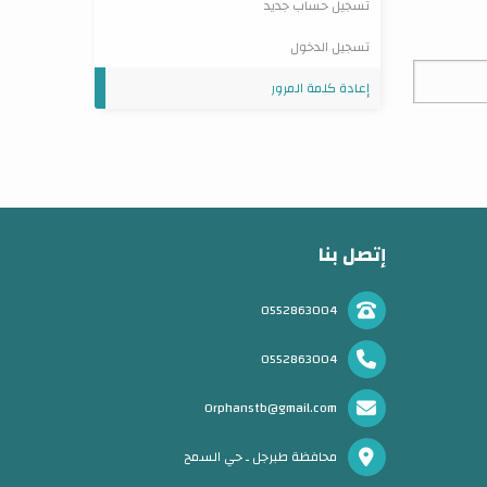
تسجيل حساب جديد
تسجيل الدخول
إعادة كلمة المرور
إتصل بنا
0552863004
0552863004
Orphanstb@gmail.com
محافظة طبرجل ـ حي السمح