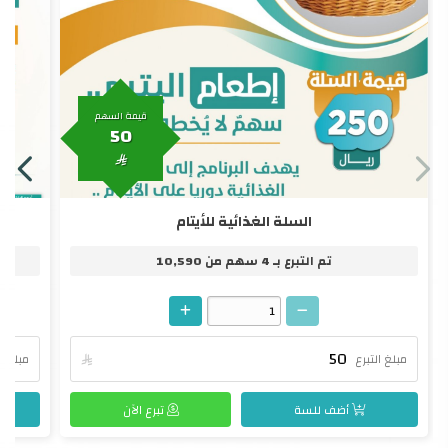
قيمة السهم
50

السلة الغذائية للأيتام
تم التبرع بـ
4
سهم من
10,590
مبلغ التبرع

مبلغ ال
أضف للسة
تبرع الآن