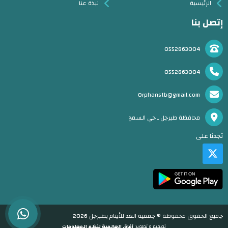
الرئيسية
نبذة عنا
إتصل بنا
0552863004
0552863004
Orphanstb@gmail.com
محافظة طبرجل ـ حي السمح
تجدنا على
جميع الحقوق محفوظة © جمعية الغد للأيتام بطبرجل 2026
تصميم و تطوير:
آفاق العالمية لنظم المعلومات