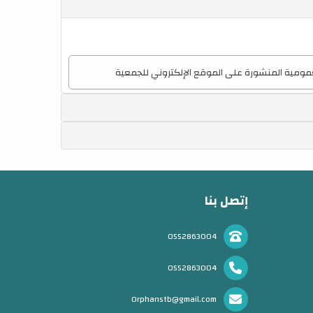
عمومية المنشورة على الموقع الإلكتروني للجمعية
إتصل بنا
0552863004
0552863004
Orphanstb@gmail.com